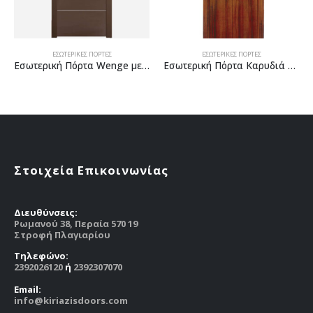
ΕΣΩΤΕΡΙΚΕΣ ΠΟΡΤΕΣ
ΕΣΩΤΕΡΙΚΕΣ ΠΟΡΤΕΣ
τερική Πόρτα Wenge με inox
Εσωτερική Πόρτα Καρυδιά με inox
Εσωτερική Πόρτα Wenge με inox
Στοιχεία Επικοινωνίας
Διευθύνσεις:
Ρωμανού 38, Περαία 570 19
Στροφή Πλαγιαρίου
Tηλεφώνο:
2392026120
ή
2392307070
Email:
info@kiriazisdoors.com